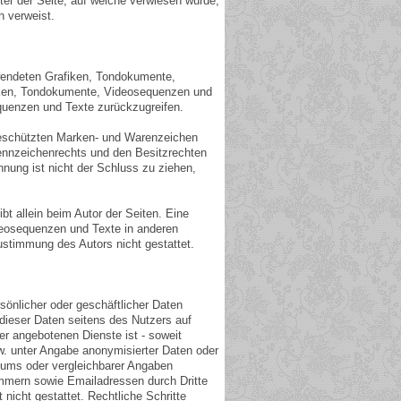
eter der Seite, auf welche verwiesen wurde,
ch verweist.
erwendeten Grafiken, Tondokumente,
fiken, Tondokumente, Videosequenzen und
quenzen und Texte zurückzugreifen.
 geschützten Marken- und Warenzeichen
ennzeichenrechts und den Besitzrechten
nnung ist nicht der Schluss zu ziehen,
ibt allein beim Autor der Seiten. Eine
deosequenzen und Texte in anderen
ustimmung des Autors nicht gestattet.
sönlicher oder geschäftlicher Daten
 dieser Daten seitens des Nutzers auf
er angebotenen Dienste ist - soweit
. unter Angabe anonymisierter Daten oder
ums oder vergleichbarer Angaben
ummern sowie Emailadressen durch Dritte
nicht gestattet. Rechtliche Schritte