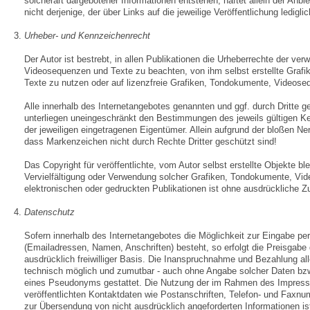
solcherart dargebotener Informationen entstehen, haftet allein der Anbi
nicht derjenige, der über Links auf die jeweilige Veröffentlichung ledigli
Urheber- und Kennzeichenrecht
Der Autor ist bestrebt, in allen Publikationen die Urheberrechte der v
Videosequenzen und Texte zu beachten, von ihm selbst erstellte Gra
Texte zu nutzen oder auf lizenzfreie Grafiken, Tondokumente, Videose
Alle innerhalb des Internetangebotes genannten und ggf. durch Dritte
unterliegen uneingeschränkt den Bestimmungen des jeweils gültigen K
der jeweiligen eingetragenen Eigentümer. Allein aufgrund der bloßen Ne
dass Markenzeichen nicht durch Rechte Dritter geschützt sind!
Das Copyright für veröffentlichte, vom Autor selbst erstellte Objekte ble
Vervielfältigung oder Verwendung solcher Grafiken, Tondokumente, Vi
elektronischen oder gedruckten Publikationen ist ohne ausdrückliche Z
Datenschutz
Sofern innerhalb des Internetangebotes die Möglichkeit zur Eingabe per
(Emailadressen, Namen, Anschriften) besteht, so erfolgt die Preisgabe
ausdrücklich freiwilliger Basis. Die Inanspruchnahme und Bezahlung all
technisch möglich und zumutbar - auch ohne Angabe solcher Daten bzw
eines Pseudonyms gestattet. Die Nutzung der im Rahmen des Impress
veröffentlichten Kontaktdaten wie Postanschriften, Telefon- und Faxn
zur Übersendung von nicht ausdrücklich angeforderten Informationen ist 