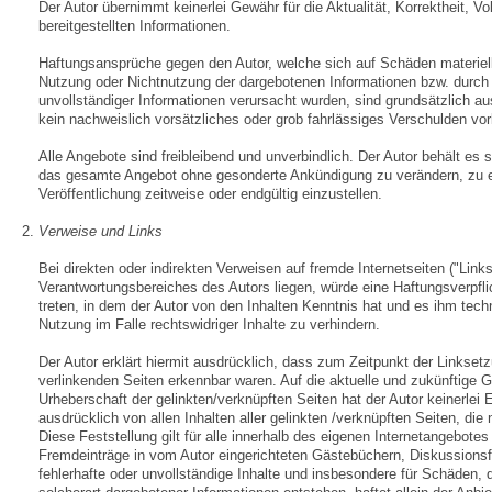
Der Autor übernimmt keinerlei Gewähr für die Aktualität, Korrektheit, Vol
bereitgestellten Informationen.
Haftungsansprüche gegen den Autor, welche sich auf Schäden materieller
Nutzung oder Nichtnutzung der dargebotenen Informationen bzw. durch 
unvollständiger Informationen verursacht wurden, sind grundsätzlich a
kein nachweislich vorsätzliches oder grob fahrlässiges Verschulden vorl
Alle Angebote sind freibleibend und unverbindlich. Der Autor behält es s
das gesamte Angebot ohne gesonderte Ankündigung zu verändern, zu e
Veröffentlichung zeitweise oder endgültig einzustellen.
Verweise und Links
Bei direkten oder indirekten Verweisen auf fremde Internetseiten ("Link
Verantwortungsbereiches des Autors liegen, würde eine Haftungsverpflic
treten, in dem der Autor von den Inhalten Kenntnis hat und es ihm tec
Nutzung im Falle rechtswidriger Inhalte zu verhindern.
Der Autor erklärt hiermit ausdrücklich, dass zum Zeitpunkt der Linksetz
verlinkenden Seiten erkennbar waren. Auf die aktuelle und zukünftige Ge
Urheberschaft der gelinkten/verknüpften Seiten hat der Autor keinerlei E
ausdrücklich von allen Inhalten aller gelinkten /verknüpften Seiten, di
Diese Feststellung gilt für alle innerhalb des eigenen Internetangebote
Fremdeinträge in vom Autor eingerichteten Gästebüchern, Diskussionsfor
fehlerhafte oder unvollständige Inhalte und insbesondere für Schäden,