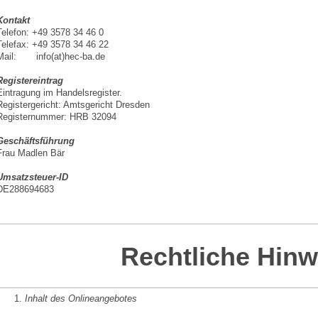
Kontakt
Telefon: +49 3578 34 46 0
Telefax: +49 3578 34 46 22
Mail: info(at)hec-ba.de
Registereintrag
Eintragung im Handelsregister.
Registergericht: Amtsgericht Dresden
Registernummer: HRB 32094
Geschäftsführung
Frau Madlen Bär
Umsatzsteuer-ID
DE288694683
Rechtliche Hinw
Inhalt des Onlineangebotes