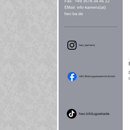
Fax: +49 3578 34 46 22
EMail: info-kamenz(at)
hec-ba.de