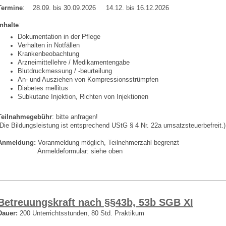
Termine
: 28.09. bis 30.09.2026 14.12. bis 16.12.2026
Inhalte
:
Dokumentation in der Pflege
Verhalten in Notfällen
Krankenbeobachtung
Arzneimittellehre / Medikamentengabe
Blutdruckmessung / -beurteilung
An- und Ausziehen von Kompressionsstrümpfen
Diabetes mellitus
Subkutane Injektion, Richten von Injektionen
Teilnahmegebühr
: bitte anfragen!
(Die Bildungsleistung ist entsprechend UStG § 4 Nr. 22a umsatzsteuerbefreit.)
Anmeldung:
Voranmeldung möglich, Teilnehmerzahl begrenzt
Anmeldeformular: siehe oben
Betreuungskraft nach §§43b, 53b SGB XI
Dauer:
200 Unterrichtsstunden, 80 Std. Praktikum