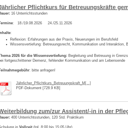
Jährlicher Pflichtkurs für Betreuungskräfte g
Dauer:
16 Unterrichtsstunden
Termine
: 18./19.08.2026 24./25.11.2026
Inhalte
:
Reflexion: Erfahrungen aus der Praxis, Neuerungen im Berufsfeld
Wissensvertiefung: Betreuungsrecht, Kommunikation und Interaktion, B
Thema 2026 für die Wissensvertiefung:
Begleitung und Betreuung in Grenzsi
bei fortgeschrittener Demenz, fehlender Kommunikation und am Lebensende
Teilnahmegebühr
: bitte anfragen!
Jährlicher_Pflichtkurs_Betreuungskraft_M[...]
PDF-Dokument [728.9 KB]
Weiterbildung zum/zur Assistent/-in in der Pfle
Dauer:
400 Unterrichtsstunden, 120 Std. Praktikum
Schulung in
Vollzeit
(tgl. 8:00 bis 15:05 Uhr)