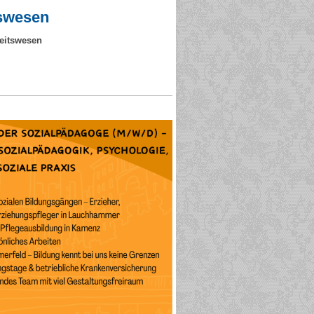
tswesen
heitswesen